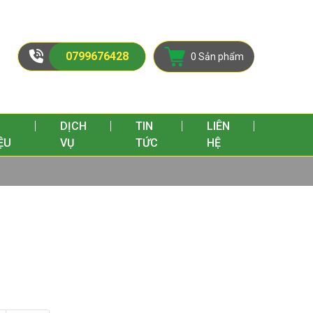
0799676428
0 Sản phẩm
I
DỊCH
TIN
LIÊN
ỆU
VỤ
TỨC
HỆ