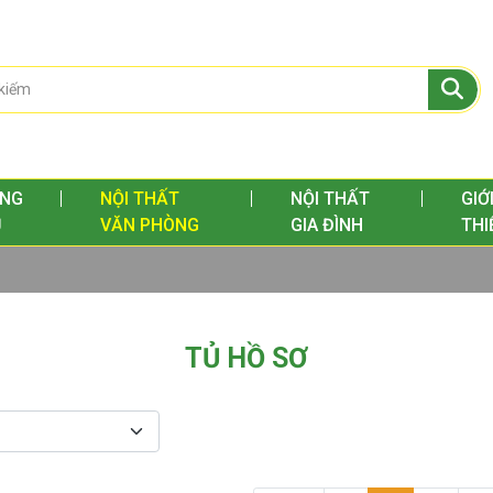
NG
NỘI THẤT
NỘI THẤT
GIỚ
Ủ
VĂN PHÒNG
GIA ĐÌNH
THI
CỬA PHÒNG NGỦ - PHÒNG VỆ SINH
TỦ HỒ SƠ