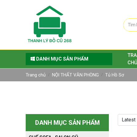
TRA
DANH MỤC SẢN PHẨM
CH
Trang chủ
NỘI THẤT VĂN PHÒNG
Tủ Hồ Sơ
DANH MỤC SẢN PHẨM