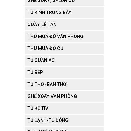
GHẾ SOFA , SALON CŨ
TỦ KÍNH TRƯNG BÀY
QUẦY LỄ TÂN
THU MUA ĐỒ VĂN PHÒNG
THU MUA ĐỒ CŨ
TỦ QUẦN ÁO
TỦ BẾP
Thu Mua Bàn Ghế Cũ Quận 9
TỦ THỜ -BÀN THỜ
GHẾ XOAY VĂN PHÒNG
TỦ KỆ TIVI
Thu Mua Bàn Ghế Cũ Quận 10
TỦ LẠNH-TỦ ĐÔNG