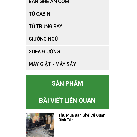
BÀN GHẾ ĂN CƠM
Thu Mua Bàn Ghế Cũ Quận 11
TỦ CABIN
TỦ TRƯNG BÀY
GIƯỜNG NGỦ
Thu Mua Bàn Ghế Cũ Quận 12
SOFA GIƯỜNG
MÁY GIẶT - MÁY SẤY
Thu Mua Bàn Ghế Cũ Quận Gò
SẢN PHẨM
Vấp
BÀI VIẾT LIÊN QUAN
Thu Mua Bàn Ghế Cũ Quận
Bình Tân