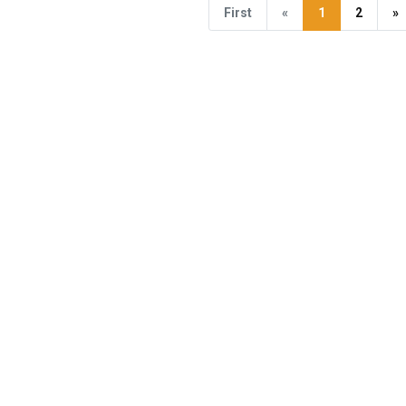
First
«
1
2
»