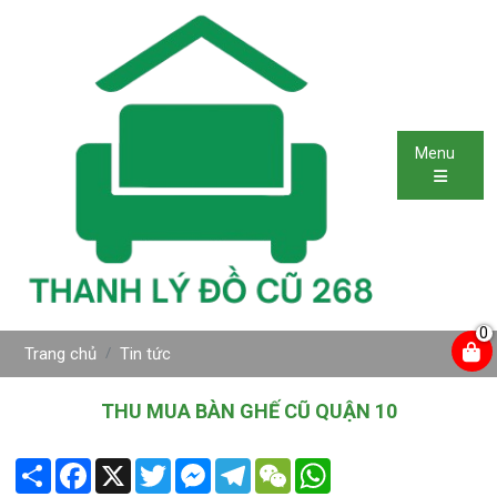
Menu
0
Trang chủ
Tin tức
THU MUA BÀN GHẾ CŨ QUẬN 10
Share
Facebook
X
Twitter
Messenger
Telegram
WeChat
WhatsApp