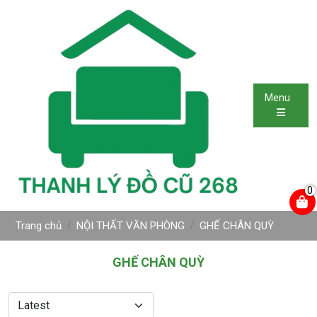
Menu
0
Trang chủ
NỘI THẤT VĂN PHÒNG
GHẾ CHÂN QUỲ
GHẾ CHÂN QUỲ