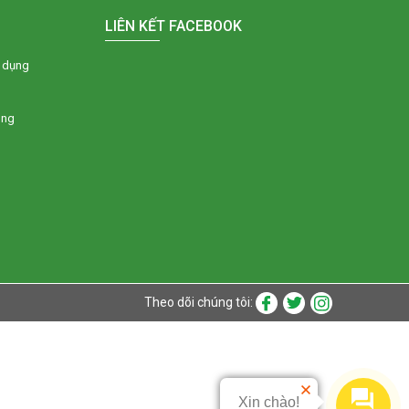
LIÊN KẾT FACEBOOK
 dụng
òng
Theo dõi chúng tôi:
Xin chào!