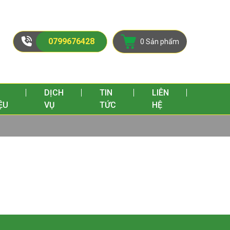
0799676428
0 Sản phẩm
I
DỊCH
TIN
LIÊN
ỆU
VỤ
TỨC
HỆ