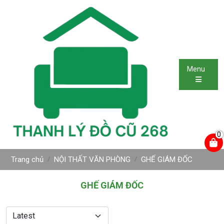
Menu
0
Trang chủ
NỘI THẤT VĂN PHÒNG
GHẾ GIÁM ĐỐC
GHẾ GIÁM ĐỐC