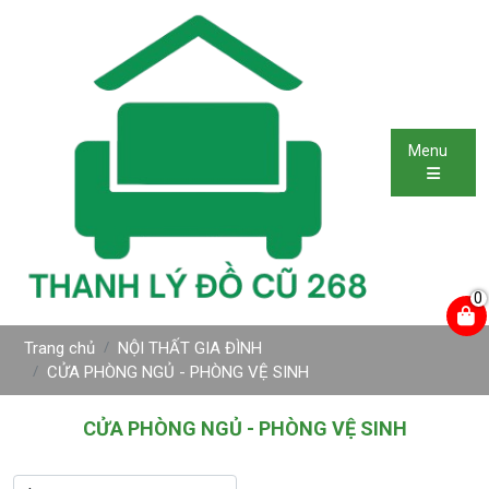
Menu
0
Trang chủ
NỘI THẤT GIA ĐÌNH
CỬA PHÒNG NGỦ - PHÒNG VỆ SINH
CỬA PHÒNG NGỦ - PHÒNG VỆ SINH