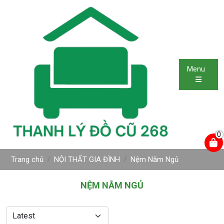
Menu
0
Trang chủ
NỘI THẤT GIA ĐÌNH
Nệm Nằm Ngủ
NỆM NẰM NGỦ