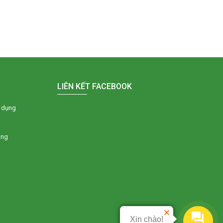
LIÊN KẾT FACEBOOK
 dụng
òng
Xin chào!