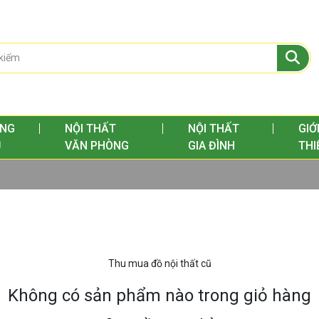
NG
NỘI THẤT
NỘI THẤT
GIỚ
Ủ
VĂN PHÒNG
GIA ĐÌNH
THI
CỬA PHÒNG NGỦ - PHÒNG VỆ SINH
Không có sản phẩm nào trong giỏ hàng