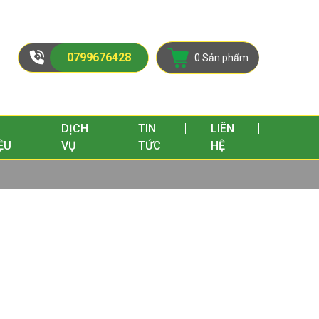
0799676428
0 Sản phẩm
I
DỊCH
TIN
LIÊN
ỆU
VỤ
TỨC
HỆ