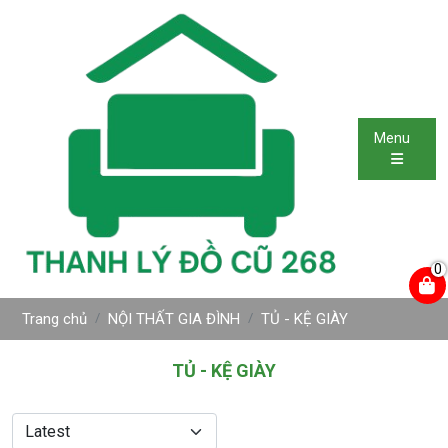
Menu
0
Trang chủ
NỘI THẤT GIA ĐÌNH
TỦ - KỆ GIÀY
TỦ - KỆ GIÀY