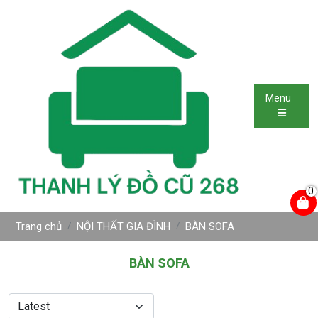
Menu
0
Trang chủ
NỘI THẤT GIA ĐÌNH
BÀN SOFA
BÀN SOFA