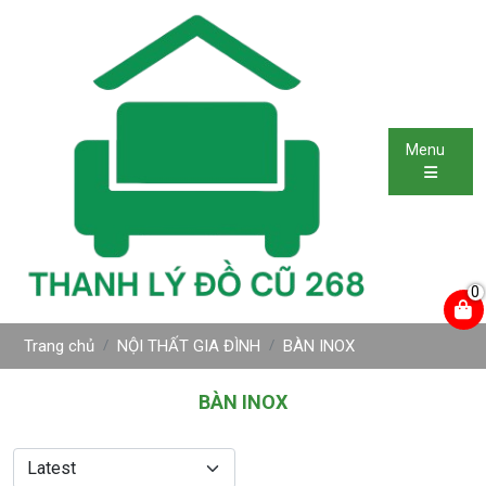
Menu
0
Trang chủ
NỘI THẤT GIA ĐÌNH
BÀN INOX
BÀN INOX