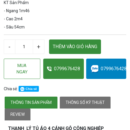
KT Sản Phẩm
- Ngang 1m46
- Cao 2m4
- Sâu 54cm
-
+
THÊM VÀO GIỎ HÀNG
MUA
0799676428
0799676428
NGAY
Chia sẻ:
Chia sẻ
THÔNG TIN SẢN PHẨM
THÔNG SỐ KỸ THUẬT
REVIEW
THANH LÝ TỦ ÁO 4 CÁNH GỖ CÔNG NGHIỆP