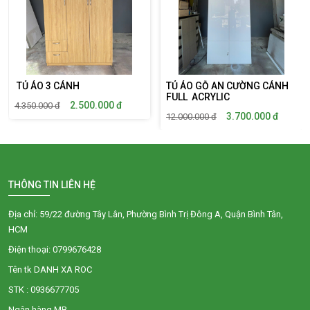
TỦ ÁO 3 CÁNH
TỦ ÁO GỖ AN CƯỜNG CÁNH
FULL ACRYLIC
2.500.000
đ
4.350.000
đ
3.700.000
đ
12.000.000
đ
THÔNG TIN LIÊN HỆ
Địa chỉ: 59/22 đường Tây Lân, Phường Bình Trị Đông A, Quận Bình Tân,
HCM
Điện thoại: 0799676428
Tên tk DANH XA ROC
STK : 0936677705
Ngân hàng MB