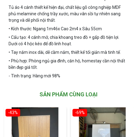
Tủ áo 4 cánh thiết kế hiện đại, chất liệu gỗ công nghiệp MDF
phủ melamine chống trầy xước, màu vân sồi tự nhiên sang
trọng và dễ phối nội thất.
• Kích thước: Ngang 1m46x Cao 2m4 x Sâu 55cm
• Cấu tạo: 4 cánh mở, chia khoang treo đồ + gấp đồ tiện lợi.
Dưới có 4 hộc kéo để đồ linh hoạt.
• Tay nắm inox dài, dễ cầm nắm, thiết kế tối giản mà tinh tế.
• Phù hợp: Phòng ngủ gia đình, căn hộ, homestay cần nội thất
bền đẹp giá tốt.
- Tình trạng: Hàng mới 98%
SẢN PHẨM CÙNG LOẠI
-43%
-69%