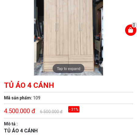
0
Tap to expand
TỦ ÁO 4 CÁNH
Mã sản phẩm:
109
- 31%
4.500.000
đ
6.500.000
đ
Mô tả :
TỦ ÁO 4 CÁNH