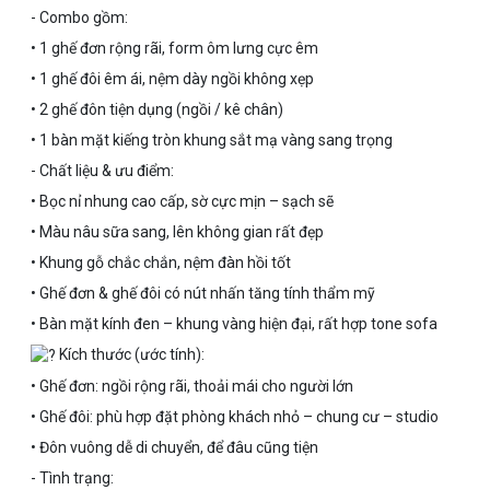
- Combo gồm:
• 1 ghế đơn rộng rãi, form ôm lưng cực êm
• 1 ghế đôi êm ái, nệm dày ngồi không xẹp
• 2 ghế đôn tiện dụng (ngồi / kê chân)
• 1 bàn mặt kiếng tròn khung sắt mạ vàng sang trọng
- Chất liệu & ưu điểm:
• Bọc nỉ nhung cao cấp, sờ cực mịn – sạch sẽ
• Màu nâu sữa sang, lên không gian rất đẹp
• Khung gỗ chắc chắn, nệm đàn hồi tốt
• Ghế đơn & ghế đôi có nút nhấn tăng tính thẩm mỹ
• Bàn mặt kính đen – khung vàng hiện đại, rất hợp tone sofa
Kích thước (ước tính):
• Ghế đơn: ngồi rộng rãi, thoải mái cho người lớn
• Ghế đôi: phù hợp đặt phòng khách nhỏ – chung cư – studio
• Đôn vuông dễ di chuyển, để đâu cũng tiện
- Tình trạng: