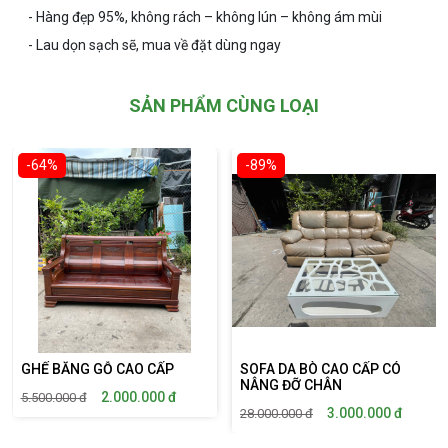
- Hàng đẹp 95%, không rách – không lún – không ám mùi
- Lau dọn sạch sẽ, mua về đặt dùng ngay
SẢN PHẨM CÙNG LOẠI
-64%
-89%
GHẾ BĂNG GỖ CAO CẤP
SOFA DA BÒ CAO CẤP CÓ
NÂNG ĐỠ CHÂN
2.000.000
đ
5.500.000
đ
3.000.000
đ
28.000.000
đ