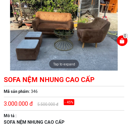
0
Tap to expand
SOFA NỆM NHUNG CAO CẤP
Mã sản phẩm:
346
- 45%
3.000.000
đ
5.500.000
đ
Mô tả :
SOFA NỆM NHUNG CAO CẤP