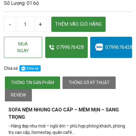
Số Lượng: 01 bộ
-
+
THÊM VÀO GIỎ HÀNG
MUA
0799676428
0799676428
NGAY
Chia sẻ:
Chia sẻ
THÔNG TIN SẢN PHẨM
THÔNG SỐ KỸ THUẬT
REVIEW
SOFA NỆM NHUNG CAO CẤP – MỀM MỊN – SANG
TRỌNG
- Hàng đẹp như mới – ngồi êm – phù hợp phòng khách, phòng
trọ cao cấp, homestay, quán café…