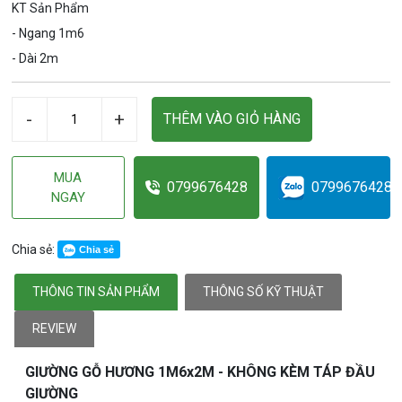
KT Sản Phẩm
- Ngang 1m6
- Dài 2m
-
+
THÊM VÀO GIỎ HÀNG
MUA
0799676428
0799676428
NGAY
Chia sẻ:
Chia sẻ
THÔNG TIN SẢN PHẨM
THÔNG SỐ KỸ THUẬT
REVIEW
GIƯỜNG GỖ HƯƠNG 1M6x2M - KHÔNG KÈM TÁP ĐẦU
GIƯỜNG