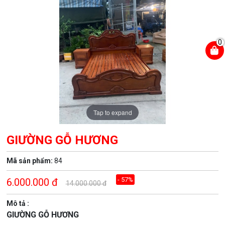
0
Tap to expand
GIƯỜNG GỖ HƯƠNG
Mã sản phẩm:
84
- 57%
6.000.000
đ
14.000.000
đ
Mô tả :
GIƯỜNG GỖ HƯƠNG