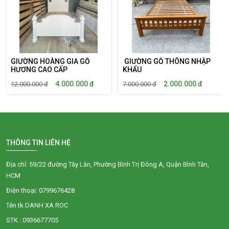
GIƯỜNG HOÀNG GIA GỖ
GIƯỜNG GỖ THÔNG NHẬP
HƯƠNG CAO CẤP
KHẨU
4.000.000
đ
2.000.000
đ
12.000.000
đ
7.000.000
đ
THÔNG TIN LIÊN HỆ
Địa chỉ: 59/22 đường Tây Lân, Phường Bình Trị Đông A, Quận Bình Tân,
HCM
Điện thoại: 0799676428
Tên tk DANH XA ROC
STK : 0936677705